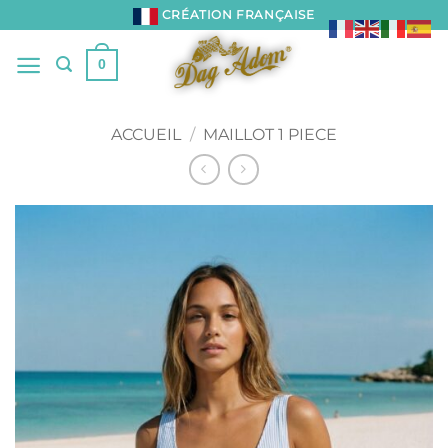
Passer
CRÉATION FRANÇAISE
au
contenu
0
ACCUEIL
/
MAILLOT 1 PIECE