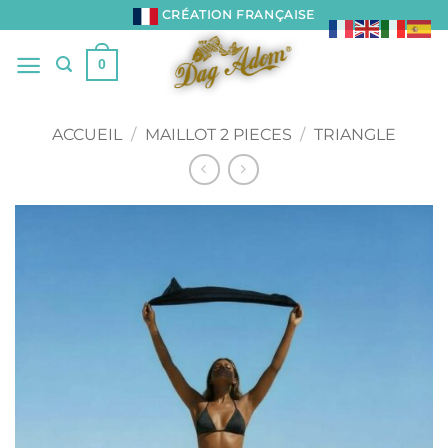
Passer
CRÉATION FRANÇAISE
au
contenu
0
ACCUEIL
/
MAILLOT 2 PIECES
/
TRIANGLE