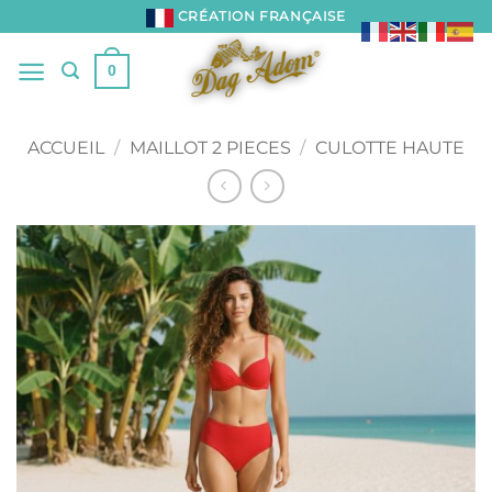
Passer
CRÉATION FRANÇAISE
au
contenu
0
ACCUEIL
/
MAILLOT 2 PIECES
/
CULOTTE HAUTE