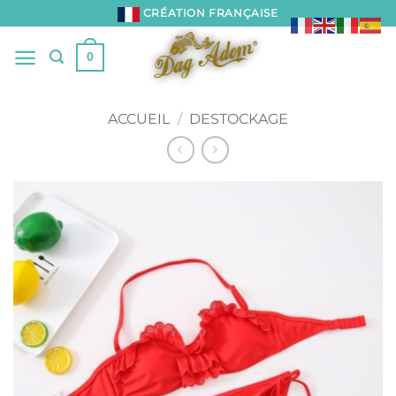
Passer
CRÉATION FRANÇAISE
au
contenu
0
ACCUEIL
/
DESTOCKAGE