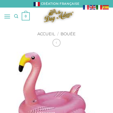
Passer
CRÉATION FRANÇAISE
au
contenu
0
ACCUEIL
/
BOUÉE