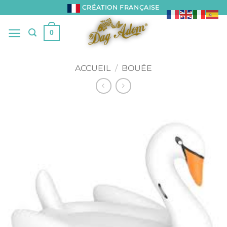
Passer
CRÉATION FRANÇAISE
au
contenu
0
ACCUEIL
/
BOUÉE