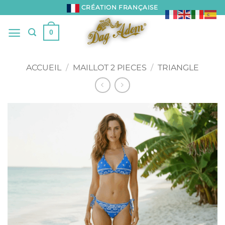
Passer
CRÉATION FRANÇAISE
au
contenu
0
ACCUEIL
/
MAILLOT 2 PIECES
/
TRIANGLE