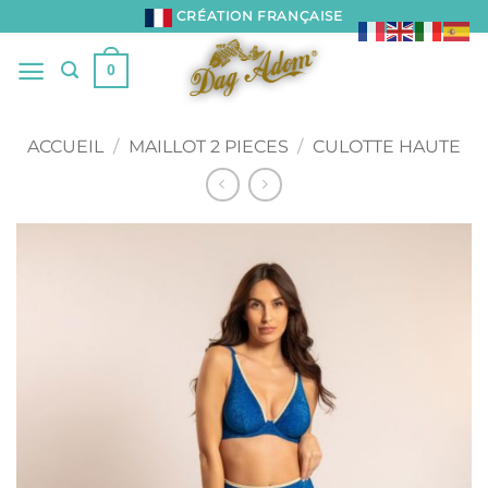
Passer
CRÉATION FRANÇAISE
au
contenu
0
ACCUEIL
/
MAILLOT 2 PIECES
/
CULOTTE HAUTE