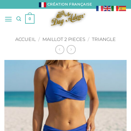
Passer
CRÉATION FRANÇAISE
au
contenu
0
ACCUEIL
/
MAILLOT 2 PIECES
/
TRIANGLE