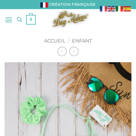
Passer
CRÉATION FRANÇAISE
au
contenu
0
ACCUEIL
/
ENFANT