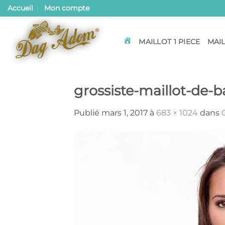
Passer
Accueil
Mon compte
au
contenu
MAILLOT 1 PIECE
MAIL
ACCUEIL
grossiste-maillot-de-b
Publié
mars 1, 2017
à
683 × 1024
dans