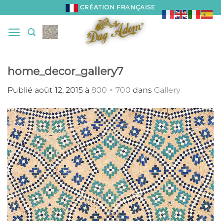
Passer
CRÉATION FRANÇAISE
au
contenu
home_decor_gallery7
Publié
août 12, 2015
à
800 × 700
dans
Gallery