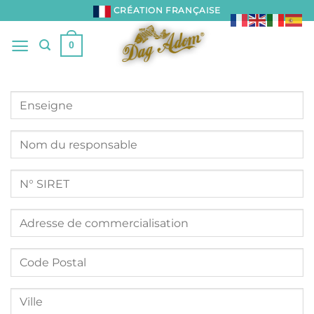
Passer
CRÉATION FRANÇAISE
au
contenu
0