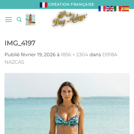
Passer
CRÉATION FRANÇAISE
au
contenu
IMG_4197
Publié
février 19, 2026
à
1856 × 2304
dans
D918A
NAZCAS