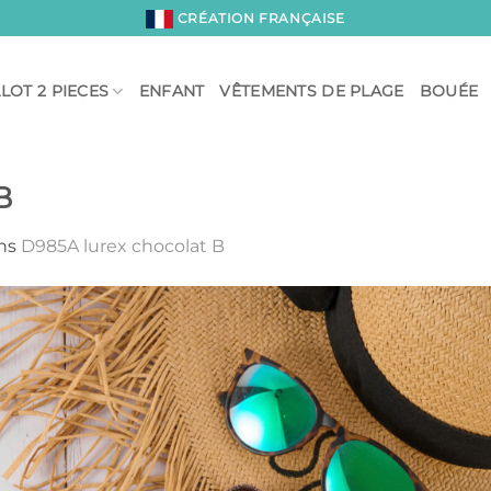
CRÉATION FRANÇAISE
LOT 2 PIECES
ENFANT
VÊTEMENTS DE PLAGE
BOUÉE
B
ns
D985A lurex chocolat B