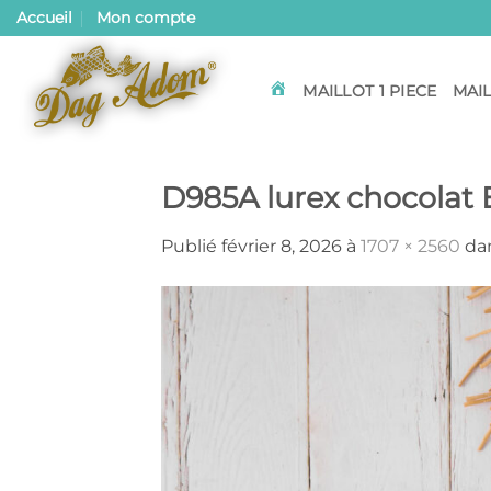
Passer
Accueil
Mon compte
au
contenu
MAILLOT 1 PIECE
MAIL
ACCUEIL
D985A lurex chocolat 
Publié
février 8, 2026
à
1707 × 2560
da