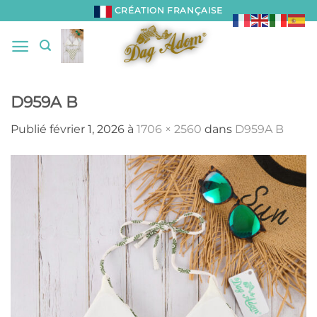
Passer
CRÉATION FRANÇAISE
au
contenu
D959A B
Publié
février 1, 2026
à
1706 × 2560
dans
D959A B