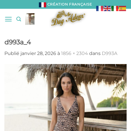
Passer
CRÉATION FRANÇAISE
au
contenu
d993a_4
Publié
janvier 28, 2026
à
1856 × 2304
dans
D993A