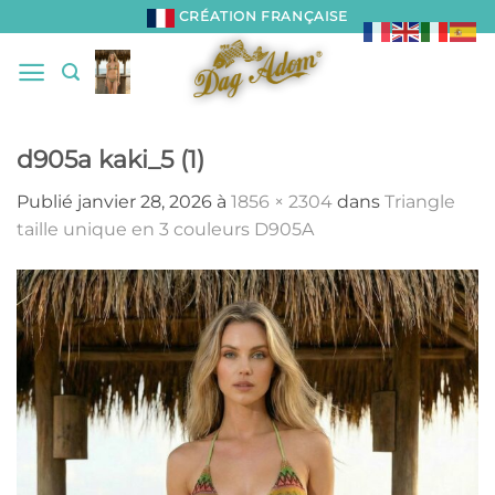
Passer
CRÉATION FRANÇAISE
au
contenu
d905a kaki_5 (1)
Publié
janvier 28, 2026
à
1856 × 2304
dans
Triangle
taille unique en 3 couleurs D905A