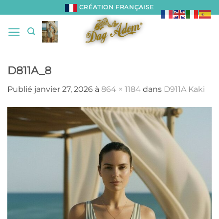
Passer
CRÉATION FRANÇAISE
au
contenu
D811A_8
Publié
janvier 27, 2026
à
864 × 1184
dans
D911A Kaki