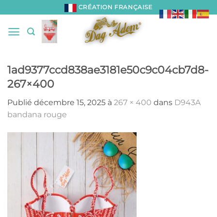
Passer
CRÉATION FRANÇAISE
au
contenu
1ad9377ccd838ae3181e50c9c04cb7d8-
267×400
Publié
décembre 15, 2025
à
267 × 400
dans
D943A
bandana rouge