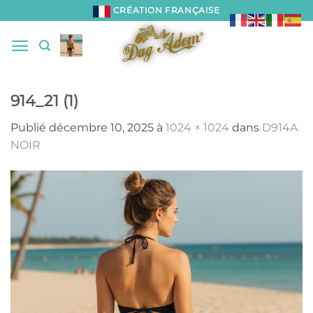
Passer
CRÉATION FRANÇAISE
au
contenu
914_21 (1)
Publié
décembre 10, 2025
à
1024 × 1024
dans
D914A
NOIR