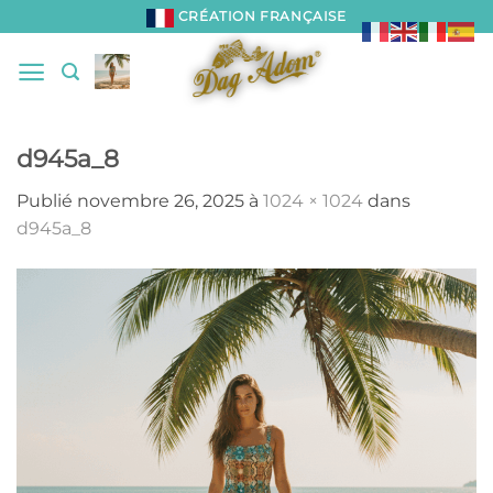
Passer
CRÉATION FRANÇAISE
au
contenu
d945a_8
Publié
novembre 26, 2025
à
1024 × 1024
dans
d945a_8