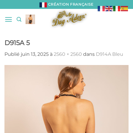
Passer
CRÉATION FRANÇAISE
au
contenu
D915A 5
Publié
juin 13, 2025
à
2560 × 2560
dans
D914A Bleu