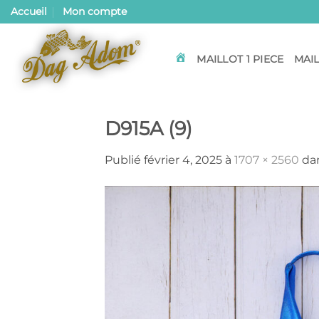
Passer
Accueil
Mon compte
au
contenu
MAILLOT 1 PIECE
MAIL
ACCUEIL
D915A (9)
Publié
février 4, 2025
à
1707 × 2560
da