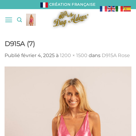
Passer
CRÉATION FRANÇAISE
au
contenu
D915A (7)
Publié
février 4, 2025
à
1200 × 1500
dans
D915A Rose