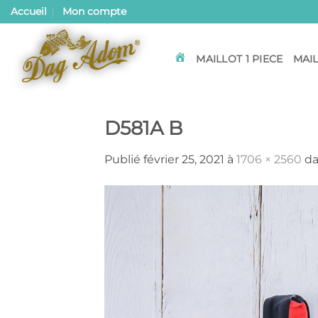
Passer
Accueil
Mon compte
au
contenu
MAILLOT 1 PIECE
MAIL
ACCUEIL
D581A B
Publié
février 25, 2021
à
1706 × 2560
d