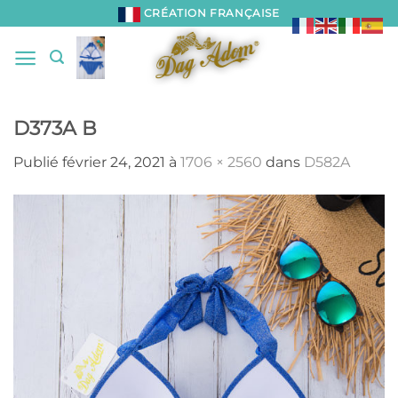
Passer
CRÉATION FRANÇAISE
au
contenu
D373A B
Publié
février 24, 2021
à
1706 × 2560
dans
D582A