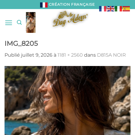
Passer
CRÉATION FRANÇAISE
au
contenu
IMG_8205
Publié
juillet 9, 2026
à
1181 × 2560
dans
D815A NOIR