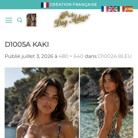
Passer
CRÉATION FRANÇAISE
au
contenu
D1005A KAKI
Publié
juillet 3, 2026
à
480 × 640
dans
D1002A BLEU