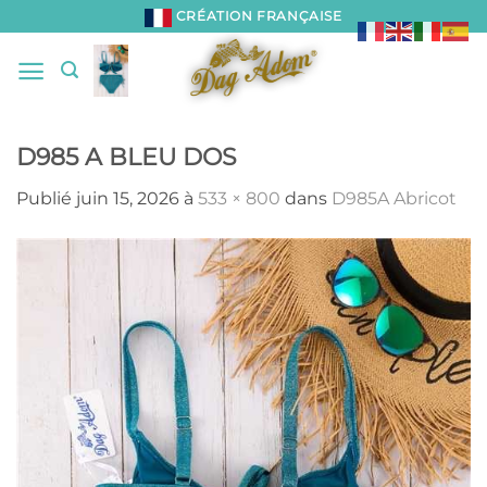
Passer
CRÉATION FRANÇAISE
au
contenu
D985 A BLEU DOS
Publié
juin 15, 2026
à
533 × 800
dans
D985A Abricot