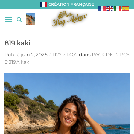
Passer
CRÉATION FRANÇAISE
au
contenu
819 kaki
Publié
juin 2, 2026
à
1122 × 1402
dans
PACK DE 12 PCS
D819A kaki