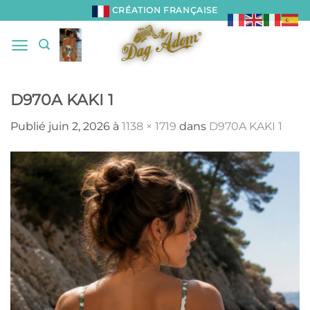
Passer
CRÉATION FRANÇAISE
au
contenu
D970A KAKI 1
Publié
juin 2, 2026
à
1138 × 1719
dans
D970A KAKI 1